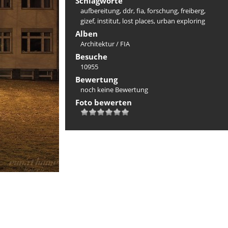
Schlagworte
aufbereitung
,
ddr
,
fia
,
forschung
,
freiberg
,
gizef
,
institut
,
lost places
,
urban exploring
Alben
Architektur
/
FIA
Besuche
10955
Bewertung
noch keine Bewertung
Foto bewerten