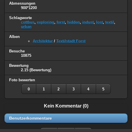
Abmessungen
900*1200
Schlagworte
cottbus
,
exploring
,
forst
,
hidden
,
indust
,
lost
,
textil
,
urban
Alben
Architektur
/
Textilstadt Forst
Besuche
10875
Bewertung
2.15
(Bewertung)
Foto bewerten
0
1
2
3
4
5
Kein Kommentar (0)
Benutzerkommentare