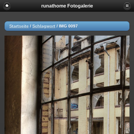
runathome Fotogalerie
Startseite
/
Schlagwort
/
IMG 0097