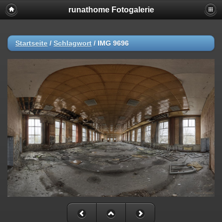
runathome Fotogalerie
Startseite
/
Schlagwort
/
IMG 9696