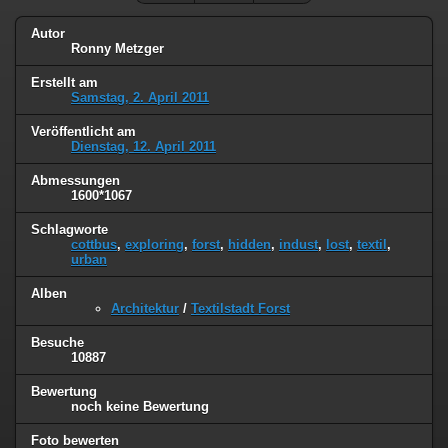
Autor
Ronny Metzger
Erstellt am
Samstag, 2. April 2011
Veröffentlicht am
Dienstag, 12. April 2011
Abmessungen
1600*1067
Schlagworte
cottbus
,
exploring
,
forst
,
hidden
,
indust
,
lost
,
textil
,
urban
Alben
Architektur
/
Textilstadt Forst
Besuche
10887
Bewertung
noch keine Bewertung
Foto bewerten