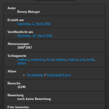
Autor
Ronny Metzger
Erstellt am
Samstag, 2. April 2011
Veröffentlicht am
Dienstag, 12. April 2011
Abmessungen
1600*1067
Schlagworte
cottbus
,
exploring
,
forst
,
hidden
,
indust
,
lost
,
textil
,
urban
Alben
Architektur
/
Textilstadt Forst
Besuche
11240
Bewertung
noch keine Bewertung
Foto bewerten