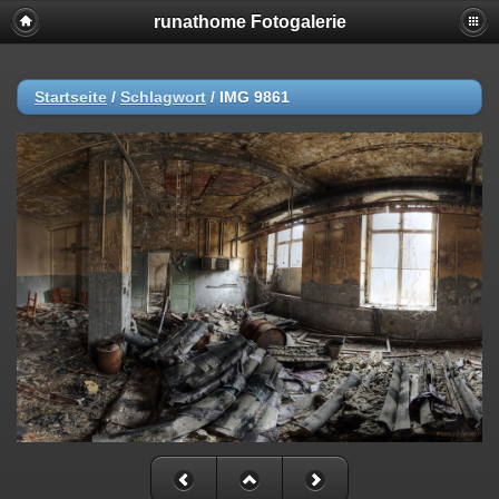
runathome Fotogalerie
Startseite
/
Schlagwort
/
IMG 9861