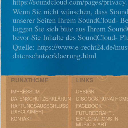
https://soundcloud.com/pages/privacy.
Wenn Sie nicht wünschen, dass Soun
unserer Seiten Ihrem SoundCloud- Be
loggen Sie sich bitte aus Ihrem Soun
bevor Sie Inhalte des SoundCloud- Plu
Quelle: https://www.e-recht24.de/mus
datenschutzerklaerung.html
RUNATHOME
LINKS
IMPRESSUM
DESIGN
DATENSCHUTZERKLÄRUNG
DISCOGS RUNATHOM
HAFTUNGSAUSSCHLUSS
FACEBOOK
(DISCLAIMER)
FUTUREDRAHT .
KONTAKT
EXPLORATIONS IN
MUSIC & ART