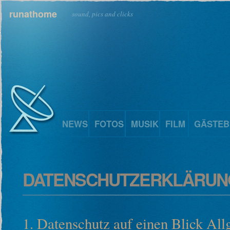
runathome
sound, pics and clicks
NEWS
FOTOS
MUSIK
FILM
GÄSTEB
DATENSCHUTZERKLÄRUN
1. Datenschutz auf einen Blick Al