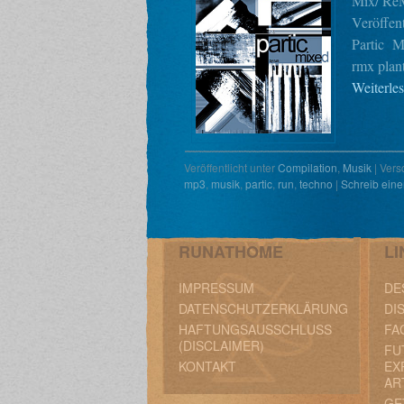
Mix/ ReM
Veröffen
Partic Mi
rmx plan
Weiterle
Veröffentlicht unter
Compilation
,
Musik
|
Vers
mp3
,
musik
,
partic
,
run
,
techno
|
Schreib ein
RUNATHOME
LI
IMPRESSUM
DE
DATENSCHUTZERKLÄRUNG
DI
HAFTUNGSAUSSCHLUSS
FA
(DISCLAIMER)
FU
KONTAKT
EX
AR
GE