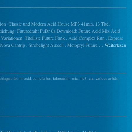
ion Classic und Modern Acid House MP3 41min. 13 Titel
tlichung: Futuredraht FuDr 0a Download: Future Acid Mix Acid
 Variationen. Titelliste Future Funk . Acid Complex Run . Express
. Nova Cantrip . Strobelight Au:cell . Metopryl Future …
Weiterlesen
chlagwortet mit
acid
,
compilation
,
futuredraht
,
mix
,
mp3
,
v.a.
,
various artists
|