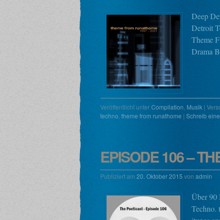
Deep Det
Detroit 
Theme Fr
Drama B
Veröffentlicht unter
Compilation
,
Musik
|
Vers
techno
,
theme from runathome
|
Schreib ein
EPISODE 106 – TH
Publiziert am
20. Oktober 2015
von
admin
Über 90 M
Techno. 