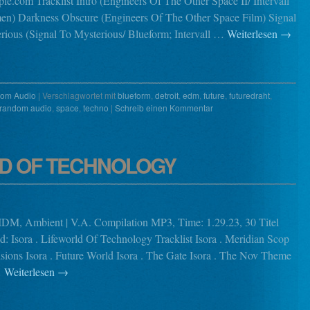
ple.com Tracklist Intro (Engineers Of The Other Space II/ Intervall
n) Darkness Obscure (Engineers Of The Other Space Film) Signal
rious (Signal To Mysterious/ Blueform; Intervall …
Weiterlesen
→
om Audio
|
Verschlagwortet mit
blueform
,
detroit
,
edm
,
future
,
futuredraht
,
random audio
,
space
,
techno
|
Schreib einen Kommentar
LD OF TECHNOLOGY
IDM, Ambient | V.A. Compilation MP3, Time: 1.29.23, 30 Titel
: Isora . Lifeworld Of Technology Tracklist Isora . Meridian Scop
isions Isora . Future World Isora . The Gate Isora . The Nov Theme
…
Weiterlesen
→