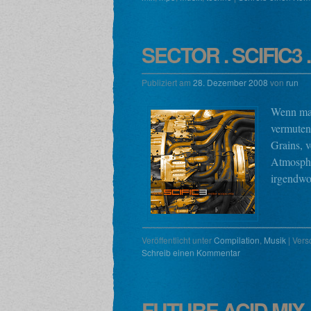
SECTOR . SCIFIC3
Publiziert am
28. Dezember 2008
von
run
Wenn man
vermuten
Grains, 
Atmosphæ
irgendwo
Veröffentlicht unter
Compilation
,
Musik
|
Vers
Schreib einen Kommentar
FUTURE ACID MIX