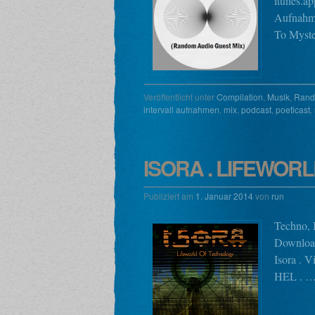
itunes.ap
Aufnahme
To Myste
Veröffentlicht unter
Compilation
,
Musik
,
Rand
intervall aufnahmen
,
mix
,
podcast
,
poeticast
,
ISORA . LIFEWOR
Publiziert am
1. Januar 2014
von
run
Techno, 
Download
Isora . V
HEL . 