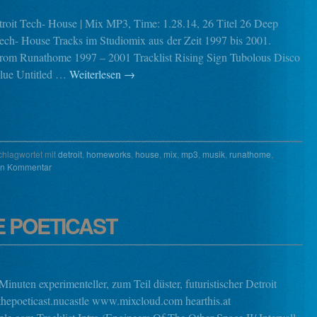
roit Tech- House | Mix MP3, Time: 1.28.14, 26 Titel 26 Deep
Tech- House Tracks im Studiomix aus der Zeit 1997 bis 2001.
om Runathome 1997 – 2001 Tracklist Rising Sign Tubolous Disco
lue Untitled …
Weiterlesen
→
chlagwortet mit
detroit
,
homeworks
,
house
,
mix
,
mp3
,
musik
,
runathome
,
en Kommentar
E POETICAST
inuten experimenteller, zum Teil düster, futuristischer Detroit
thepoeticast.nucastle www.mixcloud.com hearthis.at