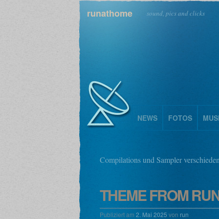
runathome
sound, pics and clicks
NEWS
FOTOS
MUS
Compilations und Sampler verschieden
THEME FROM RUNA
Publiziert am
2. Mai 2025
von
run