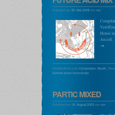
Publiziert am
30. Mai 2008
von
run
Compilat
Veröffen
House in
Au:cell 
→
Veröffentlicht unter
Compilation
,
Musik
|
Vers
Schreib einen Kommentar
PARTIC MIXED
Publiziert am
19. August 2003
von
run