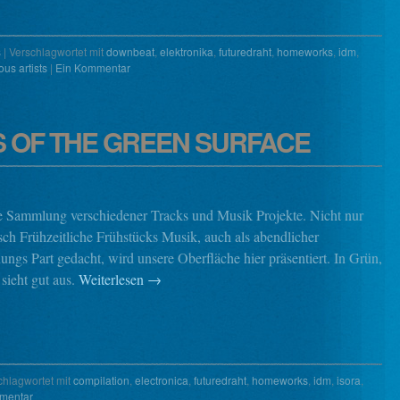
s
|
Verschlagwortet mit
downbeat
,
elektronika
,
futuredraht
,
homeworks
,
idm
,
ous artists
|
Ein Kommentar
S OF THE GREEN SURFACE
ne Sammlung verschiedener Tracks und Musik Projekte. Nicht nur
sch Frühzeitliche Frühstücks Musik, auch als abendlicher
ngs Part gedacht, wird unsere Oberfläche hier präsentiert. In Grün,
sieht gut aus.
Weiterlesen
→
chlagwortet mit
compilation
,
electronica
,
futuredraht
,
homeworks
,
idm
,
isora
,
mentar