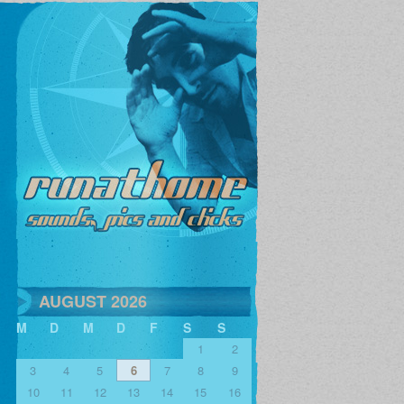
AUGUST 2026
M
D
M
D
F
S
S
1
2
3
4
5
6
7
8
9
10
11
12
13
14
15
16