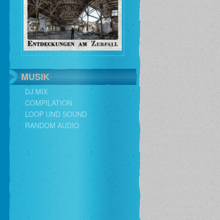
MUSIK
DJ MIX
COMPILATION
LOOP UND SOUND
RANDOM AUDIO