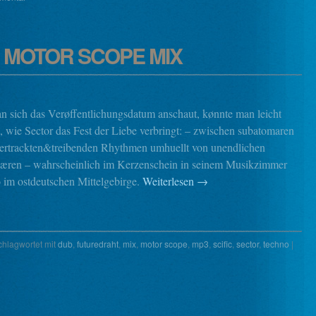
 . MOTOR SCOPE MIX
 sich das Verøffentlichungsdatum anschaut, kønnte man leicht
, wie Sector das Fest der Liebe verbringt: – zwischen subatomaren
vertrackten&treibenden Rhythmen umhuellt von unendlichen
ren – wahrscheinlich im Kerzenschein in seinem Musikzimmer
 im ostdeutschen Mittelgebirge.
Weiterlesen
→
chlagwortet mit
dub
,
futuredraht
,
mix
,
motor scope
,
mp3
,
scific
,
sector
,
techno
|