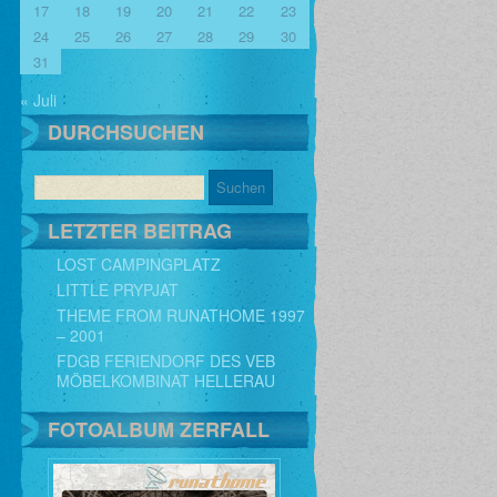
17
18
19
20
21
22
23
24
25
26
27
28
29
30
31
« Juli
DURCHSUCHEN
LETZTER BEITRAG
LOST CAMPINGPLATZ
LITTLE PRYPJAT
THEME FROM RUNATHOME 1997
– 2001
FDGB FERIENDORF DES VEB
MÖBELKOMBINAT HELLERAU
FOTOALBUM ZERFALL