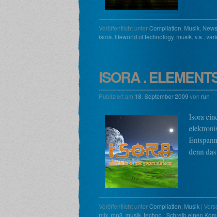
Veröffentlicht unter
Compilation
,
Musik
,
New
isora
,
lifeworld of technology
,
musik
,
v.a.
,
vari
ISORA . ELEMENT
Publiziert am
18. September 2009
von
run
Isora ei
elektroni
Entspannu
denn das 
Veröffentlicht unter
Compilation
,
Musik
|
Vers
mix
,
mp3
,
musik
,
techno
|
Schreib einen Kom