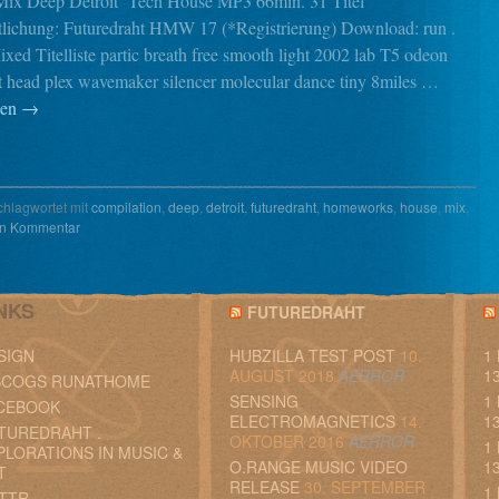
ix Deep Detroit Tech House MP3 66min. 31 Titel
tlichung: Futuredraht HMW 17 (*Registrierung) Download: run .
xed Titelliste partic breath free smooth light 2002 lab T5 odeon
t head plex wavemaker silencer molecular dance tiny 8miles …
sen
→
chlagwortet mit
compilation
,
deep
,
detroit
,
futuredraht
,
homeworks
,
house
,
mix
,
en Kommentar
NKS
FUTUREDRAHT
SIGN
HUBZILLA TEST POST
10.
1
AUGUST 2018
AERROR
13
SCOGS RUNATHOME
SENSING
1
CEBOOK
ELECTROMAGNETICS
14.
13
TUREDRAHT .
OKTOBER 2016
AERROR
1
PLORATIONS IN MUSIC &
O.RANGE MUSIC VIDEO
13
T
RELEASE
30. SEPTEMBER
1
TTR