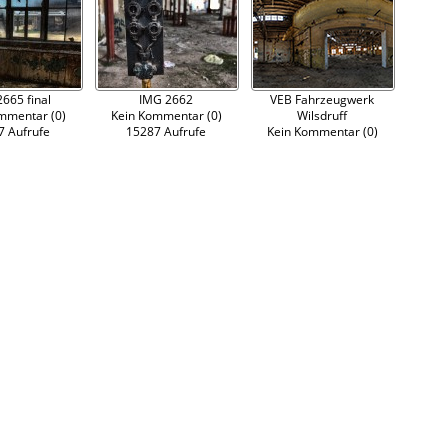
665 final
IMG 2662
VEB Fahrzeugwerk
mmentar (0)
Kein Kommentar (0)
Wilsdruff
7 Aufrufe
15287 Aufrufe
Kein Kommentar (0)
16555 Aufrufe
360° Panorama einer
Montagehalle im
ehemaligen
Fahrzeugwerk Wilsdruff
Zum Artikel