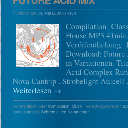
Publiziert am
30. Mai 2008
von
run
Compilation Clas
House MP3 41min. 
Veröffentlichung: 
Download: Future
in Variationen. Tit
Acid Complex Run .
Nova Cantrip . Strobelight Au:cell
Weiterlesen
→
Veröffentlicht unter
Compilation
,
Musik
|
Verschlagwortet mit
ac
various artists
|
Schreib einen Kommentar