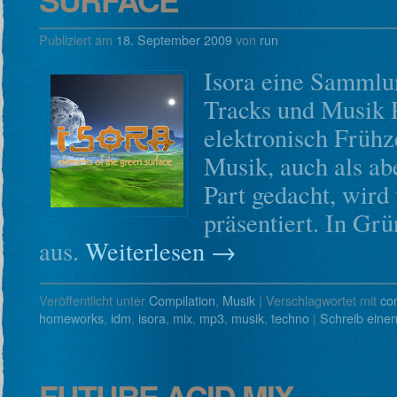
Publiziert am
18. September 2009
von
run
Isora eine Sammlu
Tracks und Musik P
elektronisch Frühz
Musik, auch als a
Part gedacht, wird
präsentiert. In Grü
aus.
Weiterlesen
→
Veröffentlicht unter
Compilation
,
Musik
|
Verschlagwortet mit
co
homeworks
,
idm
,
isora
,
mix
,
mp3
,
musik
,
techno
|
Schreib ein
FUTURE ACID MIX