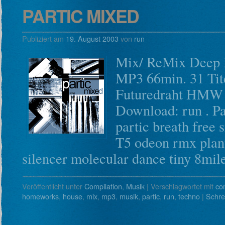
PARTIC MIXED
Publiziert am
19. August 2003
von
run
Mix/ ReMix Deep 
MP3 66min. 31 Tite
Futuredraht HMW 1
Download: run . Pa
partic breath free 
T5 odeon rmx plan
silencer molecular dance tiny 8mi
Veröffentlicht unter
Compilation
,
Musik
|
Verschlagwortet mit
co
homeworks
,
house
,
mix
,
mp3
,
musik
,
partic
,
run
,
techno
|
Schre