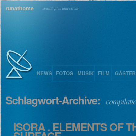
runathome
sound, pics and clicks
NEWS
FOTOS
MUSIK
FILM
GÄSTEB
Schlagwort-Archive:
compilati
ISORA . ELEMENTS OF 
SURFACE