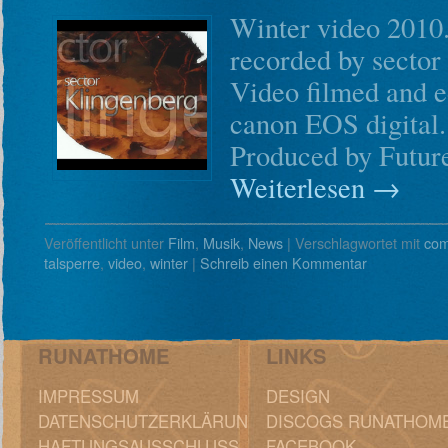
Winter video 2010
recorded by sector
Video filmed and e
canon EOS digital.
Produced by Futur
Weiterlesen
→
Veröffentlicht unter
Film
,
Musik
,
News
|
Verschlagwortet mit
com
talsperre
,
video
,
winter
|
Schreib einen Kommentar
RUNATHOME
LINKS
IMPRESSUM
DESIGN
DATENSCHUTZERKLÄRUNG
DISCOGS RUNATHOM
HAFTUNGSAUSSCHLUSS
FACEBOOK