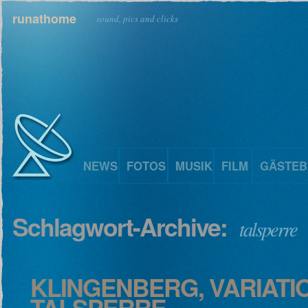
runathome
sound, pics and clicks
NEWS
FOTOS
MUSIK
FILM
GÄSTEB
Schlagwort-Archive:
talsperre
KLINGENBERG, VARIATI
TALSPERRE