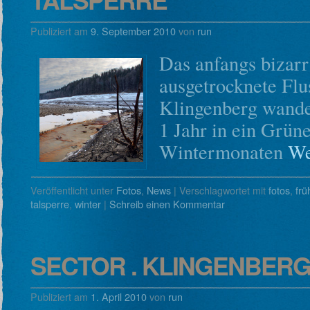
Publiziert am
9. September 2010
von
run
Das anfangs bizar
ausgetrocknete Flu
Klingenberg wandel
1 Jahr in ein Grün
Wintermonaten
We
Veröffentlicht unter
Fotos
,
News
|
Verschlagwortet mit
fotos
,
frü
talsperre
,
winter
|
Schreib einen Kommentar
SECTOR . KLINGENBERG 
Publiziert am
1. April 2010
von
run