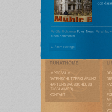
den dara
Veröffentlicht unter
Fotos
,
News
|
Verschlagwo
einen Kommentar
←
Ältere Beiträge
RUNATHOME
LI
IMPRESSUM
DE
DATENSCHUTZERKLÄRUNG
DI
HAFTUNGSAUSSCHLUSS
FA
(DISCLAIMER)
FU
KONTAKT
EX
AR
GE
YO