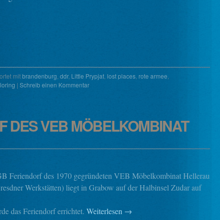
rtet mit
brandenburg
,
ddr
,
Little Prypjat
,
lost places
,
rote armee
,
loring
|
Schreib einen Kommentar
F DES VEB MÖBELKOMBINAT
 Feriendorf des 1970 gegründeten VEB Möbelkombinat Hellerau
resdner Werkstätten) liegt in Grabow auf der Halbinsel Zudar auf
de das Feriendorf errichtet.
Weiterlesen
→