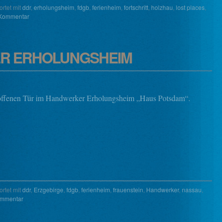
rtet mit
ddr
,
erholungsheim
,
fdgb
,
ferienheim
,
fortschritt
,
holzhau
,
lost places
,
 Kommentar
R ERHOLUNGSHEIM
offenen Tür im Handwerker Erholungsheim „Haus Potsdam“.
rtet mit
ddr
,
Erzgebirge
,
fdgb
,
ferienheim
,
frauenstein
,
Handwerker
,
nassau
,
ommentar