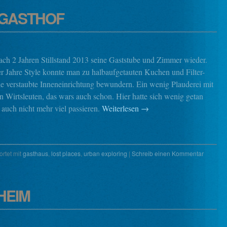
 GASTHOF
nach 2 Jahren Stillstand 2013 seine Gaststube und Zimmer wieder.
r Jahre Style konnte man zu halbaufgetauten Kuchen und Filter-
ie verstaubte Inneneinrichtung bewundern. Ein wenig Plauderei mit
n Wirtsleuten, das wars auch schon. Hier hatte sich wenig getan
 auch nicht mehr viel passieren.
Weiterlesen
→
rtet mit
gasthaus
,
lost places
,
urban exploring
|
Schreib einen Kommentar
HEIM