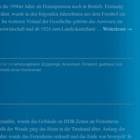
n die 1990er Jahre als Ferienpension noch in Betrieb. Erstmalig
ähnt, wurde in den folgenden Jahrzehnten aus dem Forsthof ein
t. Im weiteren Verlauf der Geschichte gehörte das Anwesen zur
Forstwirtschaft und ab 1924 zum Landeskartellamt …
Weiterlesen
→
rtet mit
erholungsheim
,
Erzgebirge
,
ferienheim
,
Forstamt
,
gasthaus
,
lost
chreib einen Kommentar
ermühle, wurde das Gebäude zu DDR-Zeiten als Ferienheim
 Mit der Wende ging das Heim in die Treuhand über. Anfang der
ahre wurde das Ferienheim verkauft und das Ende war besiegelt! In