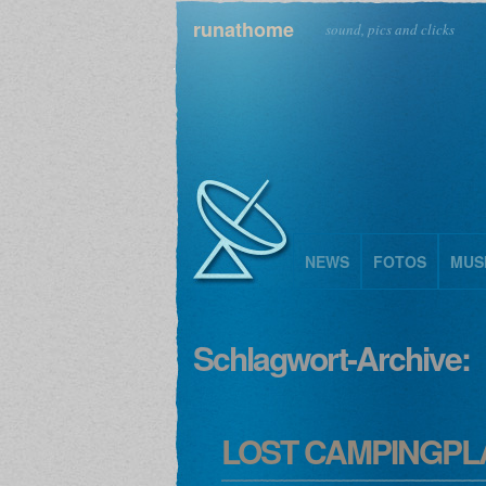
runathome
sound, pics and clicks
NEWS
FOTOS
MUS
Schlagwort-Archive:
LOST CAMPINGPL