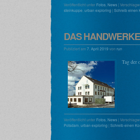
Veröffentlicht unter
Fotos
,
News
|
Verschlagwo
steinkuppe
,
urban exploring
|
Schreib einen
DAS HANDWERKE
Publiziert am
7. April 2019
von
run
Tag der 
Veröffentlicht unter
Fotos
,
News
|
Verschlagwo
Potsdam
,
urban exploring
|
Schreib einen K