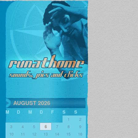
AUGUST 2026
M
D
M
D
F
S
S
1
2
3
4
5
6
7
8
9
10
11
12
13
14
15
16