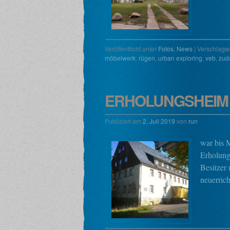
Veröffentlicht unter
Fotos
,
News
|
Verschlagwo
möbelwerk
,
rügen
,
urban exploring
,
veb
,
zud
ERHOLUNGSHEIM 
Publiziert am
2. Juli 2019
von
run
war bis 
Erholung
Besitzer 
neuerric