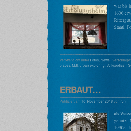
war bis i
1606 erw
Rittergu
Staatl. 
Veröffentlicht unter
Fotos
,
News
|
Verschlagwo
places
,
MdI
,
urban exploring
,
Volkspolizei
|
S
ERBAUT…
Publiziert am
10. November 2018
von
run
als Wass
genutzt.
1990er J