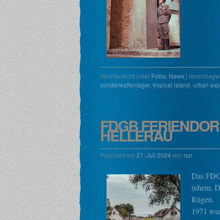
Veröffentlicht unter
Fotos
,
News
|
Verschlagwo
sonderwaffenlager
,
tropical island
,
urban exp
FDGB FERIENDOR
HELLERAU
Publiziert am
27. Juli 2024
von
run
Das FDGB
(ehem. D
Rügen.
1971 wur