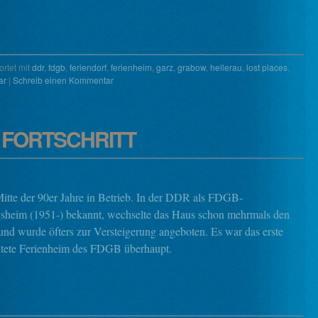
rtet mit
ddr
,
fdgb
,
feriendorf
,
ferienheim
,
garz
,
grabow
,
hellerau
,
lost places
,
ar
|
Schreib einen Kommentar
FORTSCHRITT
Mitte der 90er Jahre in Betrieb. In der DDR als FDGB-
sheim (1951-) bekannt, wechselte das Haus schon mehrmals den
und wurde öfters zur Versteigerung angeboten. Es war das erste
htete Ferienheim des FDGB überhaupt.