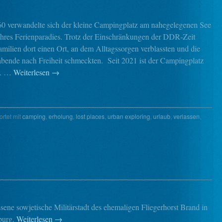
0 verwandelte sich der kleine Campingplatz am nahegelegenen See
ahres Ferienparadies. Trotz der Einschränkungen der DDR‑Zeit
milien dort einen Ort, an dem Alltagssorgen verblassten und die
ende nach Freiheit schmeckten. Seit 2021 ist der Campingplatz
n. …
Weiterlesen
→
rtet mit
camping
,
erholung
,
lost places
,
urban exploring
,
urlaub
,
verlassen
,
ssene sowjetische Militärstadt des ehemaligen Fliegerhorst Brand in
burg.
Weiterlesen
→