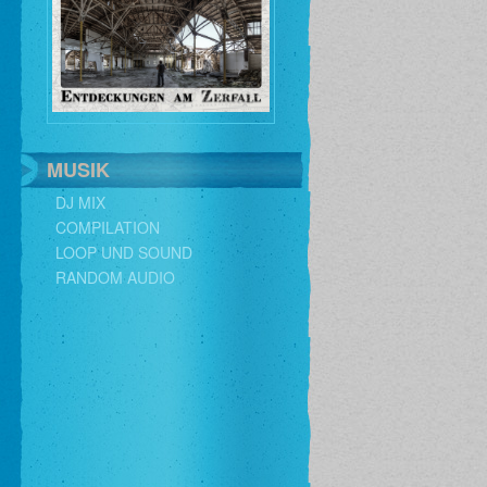
MUSIK
DJ MIX
COMPILATION
LOOP UND SOUND
RANDOM AUDIO