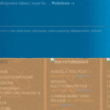
uffolgenden Jahren ( sogar bis …
Weiterlesen
→
rtet mit
ddr
,
ferienheim
,
lost places
,
urban exploring
,
Wassermühle
|
Schreib
NKS
FUTUREDRAHT
SIGN
HUBZILLA TEST POST
10.
1
AUGUST 2018
AERROR
13
SCOGS RUNATHOME
SENSING
1
CEBOOK
ELECTROMAGNETICS
14.
13
TUREDRAHT .
OKTOBER 2016
AERROR
1
PLORATIONS IN MUSIC &
O.RANGE MUSIC VIDEO
13
T
RELEASE
30. SEPTEMBER
1
TTR
2016
AERROR
13
UTUBE