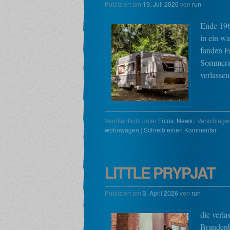
Publiziert am
19. Juli 2026
von
run
Ende 196
in ein w
fanden Fa
Sommerab
verlasse
Veröffentlicht unter
Fotos
,
News
|
Verschlagwo
wohnwagen
|
Schreib einen Kommentar
LITTLE PRYPJAT
Publiziert am
3. April 2026
von
run
die verla
Branden