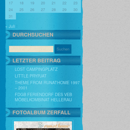
17
18
19
20
21
22
23
24
25
26
27
28
29
30
31
« Juli
DURCHSUCHEN
LETZTER BEITRAG
LOST CAMPINGPLATZ
LITTLE PRYPJAT
THEME FROM RUNATHOME 1997
– 2001
FDGB FERIENDORF DES VEB
MÖBELKOMBINAT HELLERAU
FOTOALBUM ZERFALL