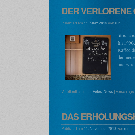
DER VERLORENE
Publiziert am
14. März 2019
von
run
öffnete 
Im 1990e
Kaffee d
den neue
und wird
Veröffentlicht unter
Fotos
,
News
|
Verschlagwo
DAS ERHOLUNGS
Publiziert am
11. November 2018
von
run