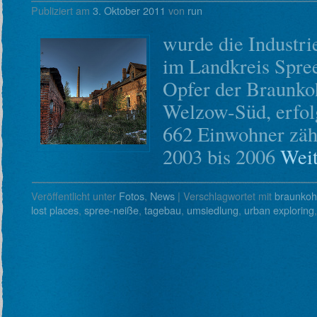
Publiziert am
3. Oktober 2011
von
run
wurde die Industr
im Landkreis Spre
Opfer der Braunko
Welzow-Süd, erfol
662 Einwohner zä
2003 bis 2006
Weit
Veröffentlicht unter
Fotos
,
News
|
Verschlagwortet mit
braunkoh
lost places
,
spree-neiße
,
tagebau
,
umsiedlung
,
urban exploring