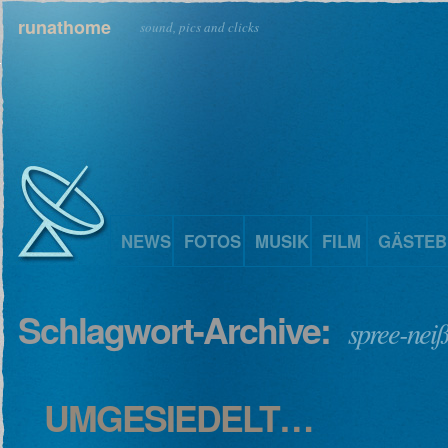
runathome
sound, pics and clicks
NEWS
FOTOS
MUSIK
FILM
GÄSTEB
Schlagwort-Archive:
spree-nei
UMGESIEDELT…